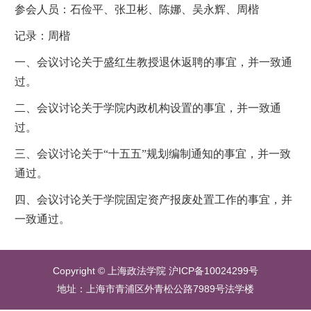
参会人员：石俭平、张卫彬、陈娜、吴永辉、周楷
记录：周楷
一、
会议讨论关于
盛红生教授退休返聘的
事宜，并一致
通
过
。
二、
会议讨论关于
学院内政机构设置的
事宜，并一致
通
过
。
三、
会议
讨论关于
“十五五”规划编制通知的
事宜，并一致
通过
。
四、
会议
讨论关于
学院固定资产报废处置工作的
事宜，并
一致
通过
。
Copyright © 上海政法学院 沪ICP备10024299号
地址：上海市青浦区外青松公路7989号法学楼