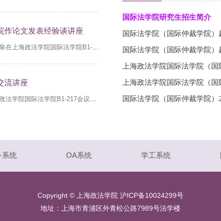
国际法学院研究生招生简介
院作论文发表经验谈讲座
国际法学院（国际仲裁学院）
2026年5月30日下午，《探索与争鸣》编辑部主任杜运泉在上海政法学院国际法学院B1-217会议室举办论文发表经验谈讲座。讲座围绕法学论文选题、写作与期刊发表等问题展开，国际法学院师生现场聆听讲座并进行交流。讲座伊始，杜主任结合《探索与争鸣》的办刊定位与编辑实践，从期刊发表的角度倒推论文写作，分享了学术论文从选题构思到投稿发表过程中需要关注的关键问题。他指出，综合性学术期刊在选稿时更加重视问题意识、思想深度与跨学科视野。对于法学研究而言，论文不应仅停留在学科内部的规范分析或概念阐释，而应围绕具体社会问题展开，体现明确的问题导向和学术关怀。随后，杜主任结合国际法、全球治理、人工智能治理、海外利益保护等议题，重点阐释了“小题大做”的论文写作思路，指出好的论文往往能够从较小的研究切口进入，进而揭示具有理论意义和现实价值的大问题，并强调，学术写作既要关注前沿议题，也不能简单追逐热点；在热点议题已经高度同质化的情况下，更需要通过批判性思维和思辨性分析提出有新意、有厚度的学术观点。杜运泉主任还结合期刊编辑工作经验谈到，不同刊物有不同的办刊定位和发表偏好，作者在投稿前应充分了解目标期刊的风格与要求。
国际法学院（国际仲裁学院）
交流讲座
国际法学院（国际仲裁学院）2
2025年5月27日下午，南京大学法学院张华教授在上海政法学院国际法学院B1-217会议室举办学术交流讲座。主题围绕法学论文撰写与发表经验展开。张华教授系统分享了论文选题、结构安排、理论创新、实务关怀与学术表达等方面的经验。讲座由国际法学院张卫彬院长主持，国际法学院教师现场聆听讲座并进行交流。讲座伊始，张华教授结合其在《南大法学》的兼职编辑工作经历与国际法学者的研究身份，围绕法学论文的撰写与发表展开深入讲授。张教授首先从论文选题谈起，指出学术研究既要关注现实问题与学术热点，也要保持研究方向的持久性，避免单纯追逐热点而缺乏长期的问题意识与理论积累。随后，张教授结合期刊编辑实践，详细分析了高质量论文应具备的基本要素，包括清晰的问题意识、扎实的理论功底、严谨的论文结构、准确到位的语言表达以及具有说服力的实证分析。接着，张教授进一步强调，法学论文不仅要体现理论价值，也应重视应用价值。一方面，论文应当在既有研究基础上有所突破，提出具有解释力和创新性的理论观点；另一方面，尤其是在国际法研究中，应当关注中国实践、中国立场与中国方案的学术表达，增强中国在国际法领域的话语权。张教授指出，当前“外国如何规
务系统
OA系统
学工系统
Copyright © 上海政法学院 沪ICP备10024299号
地址：上海市青浦区外青松公路7989号法学楼