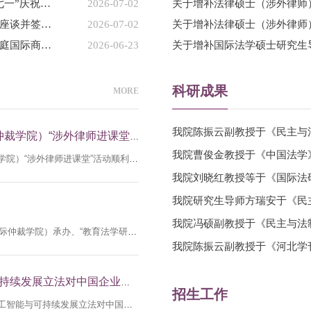
国际法学院党委开展树立和践行正确政绩观学习教育暨“七一”庆祝活动
2026-07-02
访企拓岗｜国际法学院与三家律所开展涉外法治人才培养座谈并签约共建就业实践基地
2026-07-02
喜讯｜我校刘晓红教授、徐国建教授入选上海国际商事法庭国际商事专家委员会首批专家委员
2026-06-23
关于增补国际法学硕士研究生
科研成果
MORE
我院陈振云副教授于《民主与法
2025-2026学年春季学期国际法学院（国际仲裁学院）“涉外律师进课堂活动”圆满成功
我院曹俊金教授于《中国法学》
日前，2025-2026学年春季学期国际法学院（国际仲裁学院）“涉外律师进课堂”活动顺利收官。众多沪上知名律师和实务专家受国际法学院贾琳副教授邀请为学生带来精彩的案例分享和实务演练。在研究生《涉外诉讼律师实务（双语）》课程中，来自万商天勤（上海）律师事务所的黄伟杰律师、郭俊律师，北京德和衡（上海）律师事务所的李璐萍律师、田江涛律师、康欣律师和周善良律师，北京市京师（上海）律师事务所周智强律师，德恒上海律师事务所吴俊律师，君澜律师事务所郝朝信律师，上海市协力律师事务所李丹律师，上海中联律师事务所李新立律师，上海环仲律师事务所主任杜新，东方证券产业投行部董事总经理周平先生，北京天驰君泰律师事务所上海分所徐佐旗律师，英格兰及威尔士律师协会律师陈响宇共开设了15场公益讲座，从不同角度为学生带来涉外诉讼律师实务的饕餮盛宴。 本科《法律职业能力训练》课程06班和07班，系2025年上海政法学院外包实务课程。06班由来自北京天驰君泰律师事务所上海分所的朱尉贤律师、黄凯律师、孙军伟律师、梁钰琦律师、殷先成律师、姚言明律师和李凯文律师，来自北京德和衡（上海）律师事务所的宋晓阳律师、杨杰律师、程冰露律师，
我院刘晓红教授等于《国际法研
我院研究生导师方瑞安于《民主
我院冯硕副教授于《民主与法制
2026年5月30日下午，由上海政法学院国际法学院（国际仲裁学院）承办、“教育法学研究”主创团队协办的“涉外教育法治”青年论坛在上海政法学院国际法学院（国际仲裁学院）顺利举办。本次活动在上海政法学院国际法博士生创新项目的支持下开展。论坛主要围绕“涉外教育法治”“教育法典编纂”“论文写作与发表”等主题展开研讨。本次论坛由江南大学法学院教师刘宁博士主持，他介绍了论坛举办的由来与初衷。随后，国际法学院（国际仲裁学院）院长张卫彬教授作开幕式讲话，他首先对与会嘉宾的到来表示欢迎，并希望参会专家学者深入研究、畅所欲言，为我国涉外教育法治建设积极建言献策。第一单元为圆桌沙龙，共有九位代表就“教育法典与全球教育治理”主题进行发言，分别是华东政法大学教育法研究院万圆副教授、江苏师范大学法学院李海峰副教授、广州商学院法学院教师王琦博士、华中师范大学法学院教师聂圣博士、上海政法学院国际法学院陈振云副教授、上海政法学院国际法学院（国际仲裁学院）教师李小林、王怡然、刁语轩、孙心依博士。首先，万圆、李海峰、王琦、聂圣四位老师分别以《论教育法典中标识性概念的提炼、阐释与应用——以国家教育考试为例》《静动结合、统分有
我院陈振云副教授于《河北学刊
海外讲坛｜阿道夫·彼得：欧盟人工智能与可持续发展立法对中国企业的域外影响
招生工作
6月2日下午，上海政法学院“海外讲坛”第199讲“欧盟人工智能与可持续发展立法对中国企业的域外影响”在明法苑B1-217顺利举行。本次讲座由上海政法学院国际法学院（国际仲裁学院）教授阿道夫·彼得（Adolf Peter）主讲，国际法学院（国际仲裁学院）讲师刁语轩主持。阿道夫·彼得教授先以欧盟《企业可持续发展尽职调查指令》（CSDDD）为切入点，简要介绍了欧盟可持续发展立法对企业跨境经营和合同合规安排的影响。随后，他进一步讲解了欧盟《人工智能法案》（EU AI Act）的基本监管框架，围绕被禁止的人工智能应用、高风险人工智能系统、合规义务、授权代表制度以及行政处罚规则等内容，分析了该法案可能对中国人工智能企业、科技服务企业和智能产品出口企业产生的影响。阿道夫·彼得教授指出，欧盟相关规则的域外影响正在从单一的市场监管要求，逐渐转化为企业跨境经营和国际合规管理中的系统性法律风险。讲座过程中，阿道夫·彼得教授结合现场师生提出的问题，就欧盟强化人工智能与可持续发展监管可能引发的合规成本、竞争力影响、市场准入压力以及域外规制正当性等问题作出回应。本次讲座围绕欧盟人工智能与可持续发展立法的域外影响展