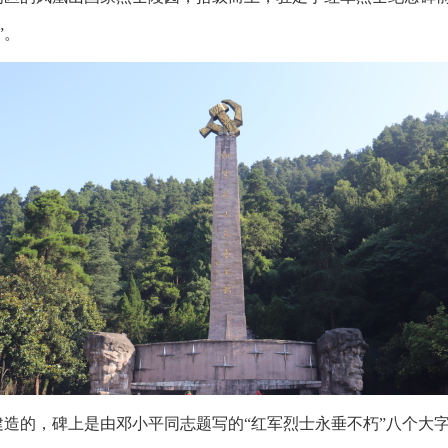
”。
建造的，碑上是由邓小平同志题写的“红军烈士永垂不朽”八个大