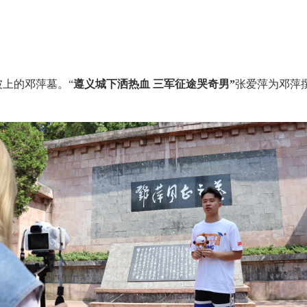
上的邓萍墓。“
遵义城下洒热血 三军征途哭奇男”
张爱萍为邓萍