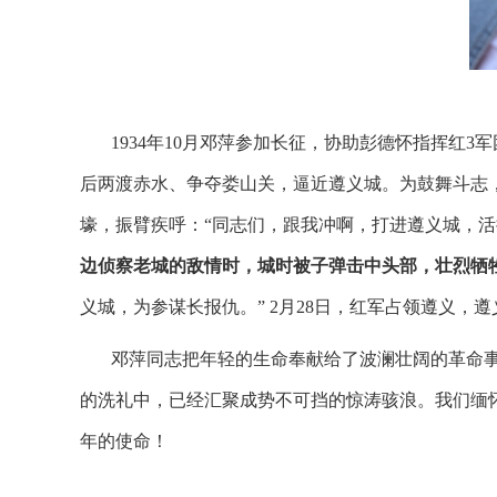
1934
年
10
月邓萍参加长征，协助彭德怀指挥红
3
军
后两渡赤水、争夺娄山关，逼近遵义城。为鼓舞斗志
壕，振臂疾呼：“同志们，跟我冲啊，打进遵义城，
边侦察老城的敌情时，城时被子弹击中头部，壮烈牺
义城，为参谋长报仇。”
2
月
28
日，红军占领遵义，遵
邓萍同志把年轻的生命奉献给了波澜壮阔的革命
的洗礼中，已经汇聚成势不可挡的惊涛骇浪。我们缅
年的使命！