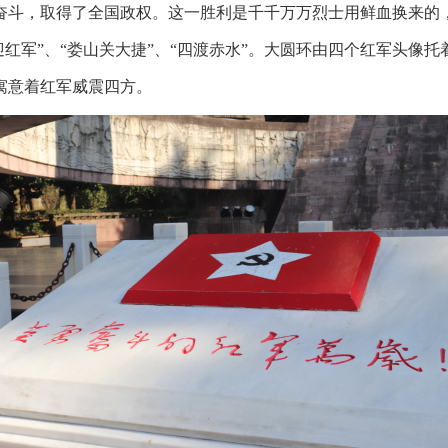
奋斗，取得了全国政权。这一胜利是千千万万烈士用鲜血换来的
迎红军”、“娄山关大捷”、“四渡赤水”。大圆环由四个红军头像
寓意着红军威震四方。