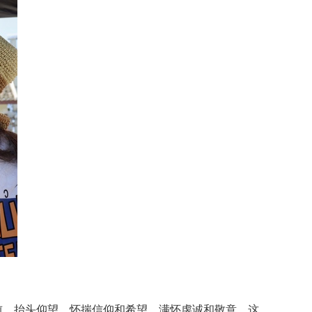
前，抬头仰望，怀揣信仰和希望，满怀虔诚和敬意，这