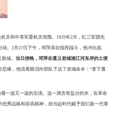
央机关和中革军委机关突围。
1935
年
2
月，红三军团先
行动。
2
月
27
日下午，邓萍亲自指挥战斗，他冲出战
义新城。
当日傍晚，邓萍在遵义老城湘江河东岸的土埂
分悲痛，他流着眼泪向部队下达了攻城命令：“拿下遵
励着一波又一波的后浪。这一滴含有盐分的水，在革命
的优秀品格和崇高精神，担当起时代赋予我们新一代青