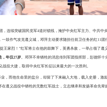
团，连续突破国民党军
4
道封锁线，掩护中央红军主力、中共中
，一鼓作气攻克遵义城，邓萍主动要求随担任前卫任务的红
11
团
活捉王家烈！”红军将士在他的鼓舞下，英勇杀敌，一举占领了遵
牲，年仅
27
岁
。邓萍不幸牺牲的消息传到军团指挥部，彭德怀十
义战役大捷，取得中央红军长征以来最大的一次胜利。
事业，而他生命里的盐分，却留了下来融入大地，载入史册，激
怀在遵义战役中牺牲的无数红军战士，立志继承和发扬革命先辈