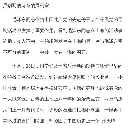
员创写的诗章的展列室。
毛泽东同志作为中国共产党的先进份子，在开展党的早
期活动中发挥了重要作用。看到毛泽东同志在上海的活动事
迹后，令人不由自主的想到发生在上海的另一件与毛泽东密
不可分的事迹
——
中共一大在上海的召开。
于是，
26
日，同学们又怀着对活动的期待与热情早早的
在学校集合准备出发。到达高楼大厦掩映下的兴业路，一小
排朴素平整的房屋显得格外安静，仿佛在静静地诉说着党的
一大以来这片古老的土地上八十年间的沧桑巨变。两扇乌漆
大门上一对黄铜吊环，拱形的石雕门框拙朴厚重。一幢再平
常不过的石库门民居，却凝固了中国历史上一个
“
开天辟