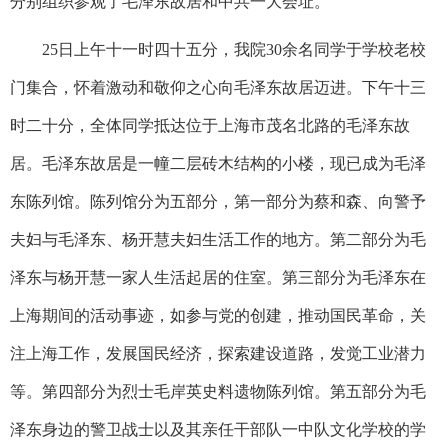
分别组织参观了毛泽东故居和中共一大会址。
25
日上午十一时四十五分，我院
30
余名同学于学校老校
门集合，怀着激动和敬仰之心向毛泽东故居迈进。下午十三
时二十分，全体同学抵达位于上海市茂名北路的毛泽东故
居。毛泽东故居是一幢二层砖木结构的小楼，现已成为毛泽
东陈列馆。陈列馆分为五部分，第一部分为蔡和森、向警予
夫妇与毛泽东、杨开慧夫妇生活工作的地方。第二部分为毛
泽东与杨开慧一家人生活起居的住室。第三部分为毛泽东在
上海期间的活动事迹，如参与党的创建，推动国民革命，关
注上海工作，发展国民经济，探索建设道路，发觉工业潜力
等。第四部分为烈士毛岸英史料遗物陈列馆。第五部分为毛
泽东身边的警卫战士以及其亲任干部队一中队文化学校的学