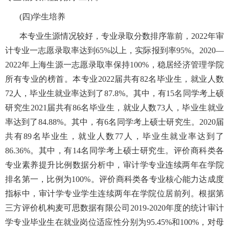
(四)学生培养
本专业生源情况较好，专业录取分数排序靠前，
2022
年审
计专业一志愿录取率达到
65%
以上，实际报到率
95%
。
2020
—
2022
年上海生源一志愿录取率保持
100%
，稳居经济管理学院
所有专业的榜首。本专业
2022
届共有
82
名毕业生，就业人数
72
人，毕业生就业率达到了
87.8%
。其中，有
15
名同学考上硕
研究生
2021
届共有
86
名毕业生，就业人数
73
人，毕业生就业
率达到了
84.88%
。其中，有
6
名同学考上硕士研究生。
2020
届
共有
89
名毕业生，就业人数
77
人，毕业生就业率达到了
86.36%
。其中，有
14
名同学考上硕士研究生。评价商科类各
专业素养提升比例数据分析中，审计学专业连续两年在学院
排名第一，比例为
100%
。评价商科类各专业核心能力达成度
指标中，审计学专业学生连续两年在学院位居前列。根据第
三方评价机构麦可思数据有限公司
2019-2020
年度的统计审计
学专业毕业生在就业岗位适应性分别为
95.45%
和
100%
，对母