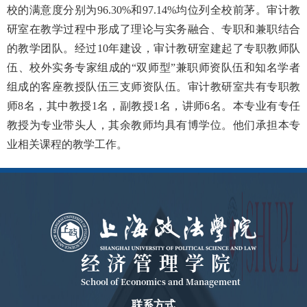
校的满意度分别为
96.30%
和
97.14%
均位列全校前茅。审计教
研室在教学过程中形成了理论与实务融合、专职和兼职结合
的教学团队。经过
10
年建设，审计教研室建起了专职教师队
伍、校外实务专家组成的“双师型”兼职师资队伍和知名学者
组成的客座教授队伍三支师资队伍。审计教研室共有专职教
师
8
名，其中教授
1
名，副教授
1
名，讲师
6
名。本专业有专任
教授为专业带头人，其余教师均具有博学位。他们承担本专
业相关课程的教学工作。
经济管理学院
School of Economics and Management
联系方式