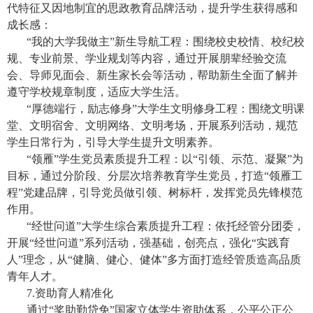
代特征又因地制宜的思政教育品牌活动，提升学生获得感和
成长感：
“我的大学我做主”新生导航工程：围绕校史校情、校纪校
规、专业前景、学业规划等内容，通过开展朋辈经验交流
会、导师见面会、新生家长会等活动，帮助新生全面了解并
遵守学校规章制度，适应大学生活。
“厚德端行，励志修身”大学生文明修身工程：围绕文明课
堂、文明宿舍、文明网络、文明考场，开展系列活动，规范
学生日常行为，引导大学生提升文明素养。
“领雁”学生党员素质提升工程：以“引领、示范、凝聚”为
目标，通过分阶段、分层次培养教育学生党员，打造“领雁工
程”党建品牌，引导党员做引领、树标杆，发挥党员先锋模范
作用。
“经世问道”大学生综合素质提升工程：依托经管分团委，
开展“经世问道”系列活动，强基础，创亮点，强化“实践育
人”理念，从“健脑、健心、健体”多方面打造经管质造高品质
青年人才。
7.
资助育人精准化
通过“奖助勤贷免”国家立体学生资助体系，公平公正公