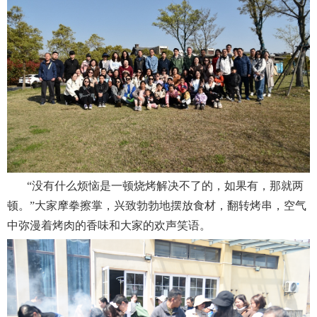
“
没有什么烦恼是一顿烧烤解决不了的，如果有，那就两
顿。”大家摩拳擦掌，兴致勃勃地摆放食材，翻转烤串，空气
中弥漫着烤肉的香味和大家的欢声笑语。