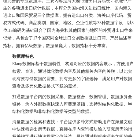
理完善的专业数据库。主要内容是海关履行进出口贸易统计职能中产
生的各项进出口统计数据，本库分为国内海关进出口统计、国内海关
进出口和国际贸易三个数据库，拥有进出口分类、海关口岸代码、贸
易方式代码、商品类别、国家、地区、企业性质等
种数据字段，以
33
8
位
编码为基础融合了国内海关和其他国家与地区的外贸进出口往来
HS
记录，共包含了
个国家同全球进口交易数据及进口商、产品描述等
17
指标。拥有亿级数据，数据量庞大，数据指标十分丰富。
数据库特色
数据库基于数据特性，构造对应的数据内容展示，方便用户
Elang
检索、查询。通过优化数据内容及其他相关内容的关联，以此实
现有效存储数据的需要。拥有更多的字段选择，满足用户对数据
查看及多元化数据格式下载的需求。
打通数据平台内的数据采集、数据整合、数据管理、数据服务全
链路，为内外部数据快速入库奠定基础，支持对结构化数据、半
结构化数据和非结构化数据等类型的数据。
海量数据的检索和查找：平台提供多种方式帮助用户在海量文献
中快速筛选出所需数据，直接在库内查询模块输入研究所需的指
标关键字进行快速搜索定位筛选，最终通过指标来源表之间的关