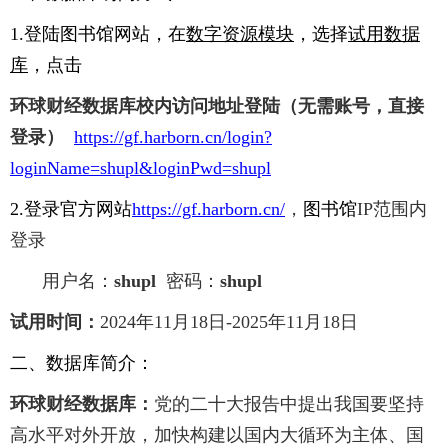
1.
登陆图书馆网站，在
数字资源模块
，选择
试用数据
库
，点击
环球财经数据库校内访问地址登陆（
无需账号，直接
登录
）
https://gf.harborn.cn/login?
loginName=shupl&loginPwd=shupl
2.
登录官方网站
https://gf.harborn.cn/
，
图书馆
IP
范围内
登录
用户名：
shupl
密码：
shupl
试用时间：
2024
年
11
月
18
日
-2025
年
11
月
18
日
二、数据库简介：
环球财经数据库：
党的二十大报告中提出我国要坚持
高水平对外开放，加快构建以国内大循环为主体、国