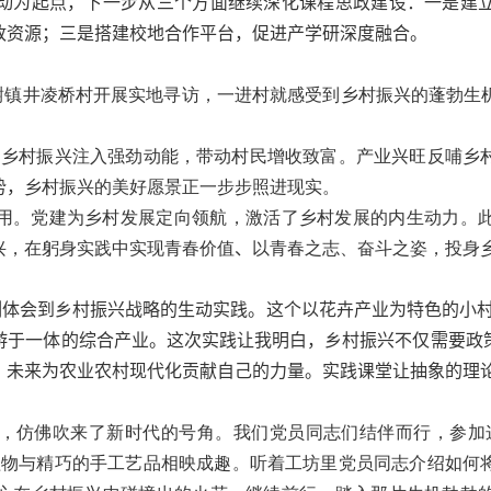
动为起点，下一步从三个方面继续深化课程思政建设：一是建
政资源；三是搭建校地合作平台，促进产学研深度融合。
榭镇井凌桥村开展实地寻访，一进村就感受到乡村振兴的蓬勃生
为乡村振兴注入强劲动能，带动村民增收致富。产业兴旺反哺乡
势，
乡村振兴的美好愿景正一步步照进现实。
用。党建为乡村发展定向领航，激活了乡村发展的内生动力。
兴，在躬身实践中实现青春价值
、
以青春之志、奋斗之姿，投身
体会到乡村振兴战略的生动实践。这个以花卉产业为特色的小村
游于一体的综合产业。这次实践让我明白，乡村振兴不仅需要政
，未来为农业农村现代化贡献自己的力量。实践课堂让抽象的理
，仿佛吹来了新时代的号角。我们党员同志们结伴而行，参加这
植物与精巧的手工艺品相映成趣。听着工坊里党员同志介绍如何