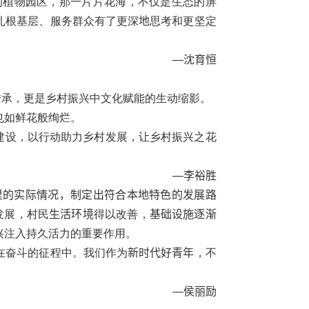
的植物园区，那一片片花海，不仅是生态的屏
扎根基层、服务群众有了更深
地
思考和更坚定
—
沈育恒
传承，更是乡村振兴中文化赋能的生动缩影。
也如鲜花般绚烂。
建设，以行动助力乡村发展，让乡村振兴之花
—
李裕胜
里的实际情况，制定出符合本地特色的发展路
发展，村民
生活环境
得以改善，
基础设施逐渐
兴注入持久活力的重要作用。
在奋斗的征程中。我们作为
新时代好青年
，不
—
侯丽励