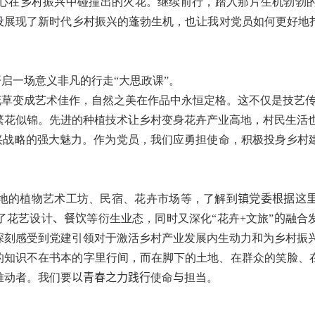
心在乡村振兴中碰撞出的火花。继续前行，踏入那片生机勃勃
设
展现了新时代乡村振兴的蓬勃生机，也让我对党员如何更好地
启一场意义非凡的行走“大思政课”。
花草变成艺术佳作，自然之美在作品中永恒定格。这不仅是技艺
繁花似锦。先进的种植技术让乡村变身花卉产业高地，村民生活
兴战略的强大魅力。作为党员，我们应勇担使命，积极投身乡村
地的植物艺术工坊、民宿、花卉市场等，了解到
镇党委根据这
了花艺设计
、餐饮
等衍生业态，同时又深化“花卉
+
文旅”
的
融合
深刻感受到党建引领对于激活乡村产业发展内生动力和为乡村振
正的知识不在书本的字里行间，而在脚下的土地、在群众的笑脸、
推动者。我们要
以青春之力践行
使命
与
担当。