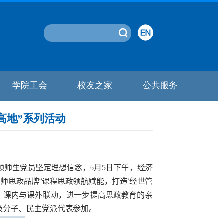
学院工会
校友之家
公共服务
高地”系列活动
引领师生党员坚定理想信念，
6
月
5
日下午，经济
师思政品牌“课程思政领航赋能，打造‘经世管
、课内与课外联动，进一步提高思政教育的亲
极分子、民主党派代表参加。