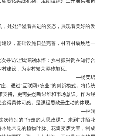
立常态化实践机制，定期组织师生开展实地调
机，处处洋溢着奋进的姿态，展现着美好的发
村建设，基础设施日益完善，村容村貌焕然一
此次寻访让我深刻体悟：乡村振兴贵在知行合
乡村建设，为乡村繁荣添砖加瓦。
—
杨奕珺
庄，通过“互联网
+
农业”的创新模式，将传统
策支持，更需要创新思维和市场意识。作为经
论变得具体可感，是课程思政最生动的体现。
—
林涵
次特别的“行走的大思政课”。来到“井陌花
将本地常见的植物叶脉、花瓣变废为宝，制成