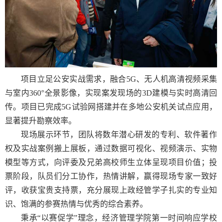
项目立足公安实战需求，融合
5G
、无人机高清视频采集
与室内
360°
全景影像，实现案发现场的
3D
建模与实时高清回
传。项目已完成
5G
试验网搭建并在多地公安机关试点应用，
显著提升勘察效率。
现场展示环节，团队将数年潜心研发的专利、软件著作
权及实战案例搬上展板，通过数据可视化、视频演示、实物
模型等方式，向评委及兄弟高校师生立体呈现项目价值；投
票阶段，队员们分工协作，热情讲解，赢得现场专家一致好
评，收获宝贵支持票，充分展现上政经管学子扎实的专业知
识、饱满的参赛热情与优秀的综合素养。
秉承“以赛促学”理念，经济管理学院第一时间响应学校