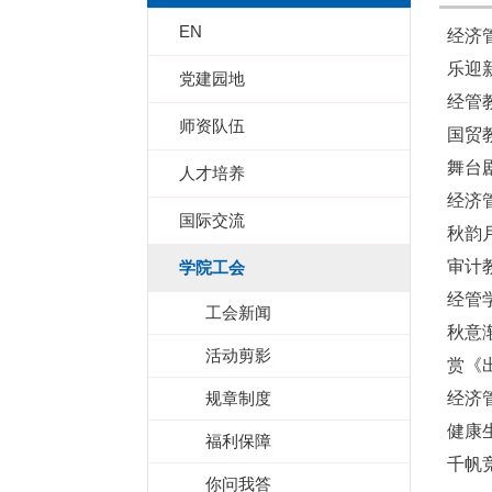
EN
经济
乐迎
党建园地
经管
师资队伍
国贸
舞台
人才培养
经济
国际交流
秋韵
审计
学院工会
经管
工会新闻
秋意
活动剪影
赏《
规章制度
经济
健康
福利保障
千帆
你问我答